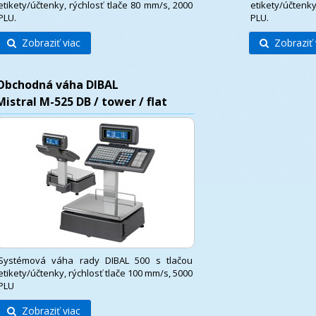
etikety/účtenky, rýchlosť tlače 80 mm/s, 2000
etikety/účtenky
PLU.
PLU.
Zobraziť viac
Zobraziť 
Obchodná váha DIBAL
Mistral M-525 DB / tower / flat
Systémová váha rady DIBAL 500 s tlačou
etikety/účtenky, rýchlosť tlače 100 mm/s, 5000
PLU
Zobraziť viac