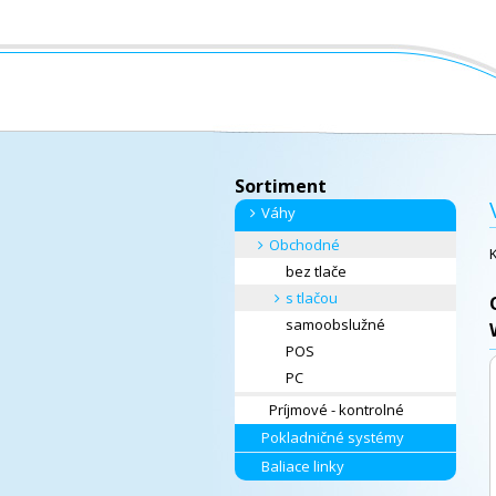
Sortiment
Váhy
Obchodné
bez tlače
s tlačou
samoobslužné
POS
PC
Príjmové - kontrolné
Pokladničné systémy
Baliace linky