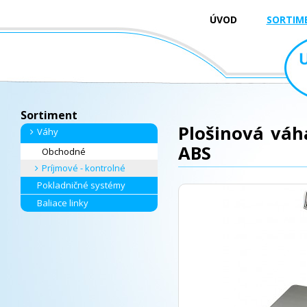
ÚVOD
SORTIM
Sortiment
Plošinová váh
Váhy
ABS
Obchodné
Príjmové - kontrolné
Pokladničné systémy
Baliace linky