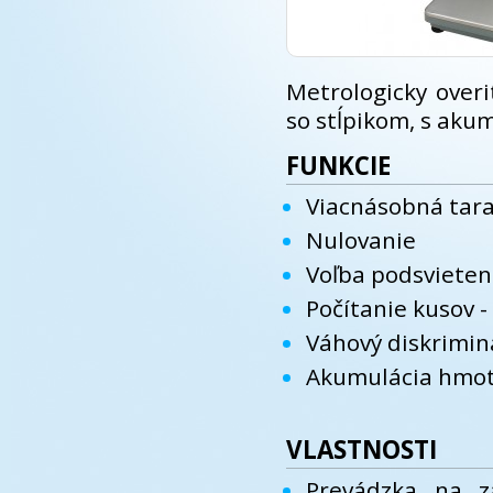
Metrologicky overi
so stĺpikom, s aku
FUNKCIE
Viacnásobná tar
Nulovanie
Voľba podsvieteni
Počítanie kusov -
Váhový diskriminá
Akumulácia hmot
VLASTNOSTI
Prevádzka na z